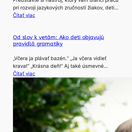
Predstavte si nástroj, ktorý vám uľahčí prácu
pri rozvoji jazykových zručností žiakov, deti…
Čítať viac
Od slov k vetám: Ako deti objavujú
pravidlá gramatiky
„Včera ja plávať bazén.“ „Ja včera vidieť
krava!” „Krásna deň!” Aj také úsmevné…
Čítať viac