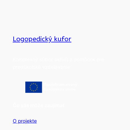
Logopedický kufor
Komplexný súbor aktivít a pomôcok pre
predškolské vzdelávanie
Čo vás môže zaujímať
O projekte