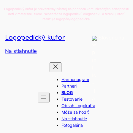
Prejsť
Logopedický kufor je preventívny nástroj na podporu komunikačných schopností
na
detí v materskej skole. Nenahrádza logopedickú diagnostiku a terapiu, ktorú
realizuje logopéd/logopedička.
obsah
Logopedický kufor
Slovenčina
Na stiahnutie
Harmonogram
Partneri
BLOG
Testovanie
Obsah Logokufra
Môže sa hodiť
Na stiahnutie
Fotogaléria