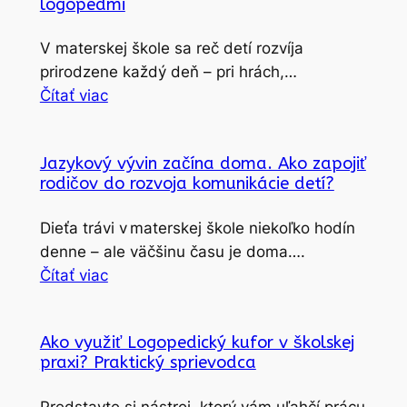
logopédmi
V materskej škole sa reč detí rozvíja
prirodzene každý deň – pri hrách,…
Čítať viac
Jazykový vývin začína doma. Ako zapojiť
rodičov do rozvoja komunikácie detí?
Dieťa trávi v materskej škole niekoľko hodín
denne – ale väčšinu času je doma….
Čítať viac
Ako využiť Logopedický kufor v školskej
praxi? Praktický sprievodca