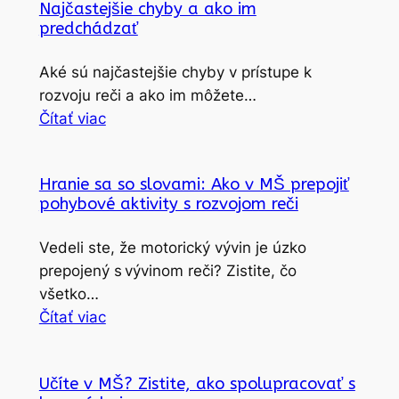
Najčastejšie chyby a ako im
predchádzať
Aké sú najčastejšie chyby v prístupe k
rozvoju reči a ako im môžete…
Čítať viac
Hranie sa so slovami: Ako v MŠ prepojiť
pohybové aktivity s rozvojom reči
Vedeli ste, že motorický vývin je úzko
prepojený s vývinom reči? Zistite, čo
všetko…
Čítať viac
Učíte v MŠ? Zistite, ako spolupracovať s