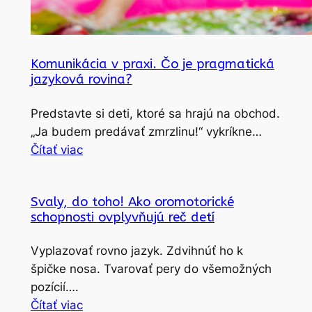
Komunikácia v praxi. Čo je pragmatická
jazyková rovina?
Predstavte si deti, ktoré sa hrajú na obchod.
„Ja budem predávať zmrzlinu!“ vykríkne…
Čítať viac
Svaly, do toho! Ako oromotorické
schopnosti ovplyvňujú reč detí
Vyplazovať rovno jazyk. Zdvihnúť ho k
špičke nosa. Tvarovať pery do všemožných
pozícií….
Čítať viac