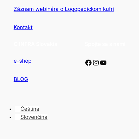
Záznam webinára o Logopedickom kufri
Kontakt
O INFRA Slovakia
Spojte sa s nami
Facebook
Instagram
YouTube
e-shop
BLOG
Čeština
Slovenčina