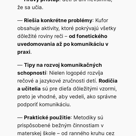
že sa učia.
—
Riešia konkrétne problémy
: Kufor
obsahuje aktivity, ktoré pokrývajú všetky
dôležité roviny reči –
od fonetického
uvedomovania až po komunikáciu v
praxi
.
—
Tipy na rozvoj komunikačných
schopností
: Nielen logopéd rozvíja
rečové a jazykové zručnosti detí.
Rodičia
a učitelia
sú pre dieťa dôležitými vzormi,
preto je vhodné, aby vedeli, ako správne
podporiť komunikáciu.
—
Praktické použitie
: Metodiky sú
prispôsobené bežným činnostiam v
materskej škole – od ranného kruhu cez