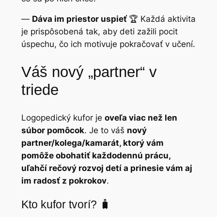
—
Dáva im priestor uspieť
🏆 Každá aktivita
je prispôsobená tak, aby deti zažili pocit
úspechu, čo ich motivuje pokračovať v učení.
Váš nový „partner“ v
triede
Logopedický kufor je
oveľa viac než len
súbor pomôcok
. Je to váš
nový
partner/kolega/kamarát, ktorý vám
pomôže obohatiť každodennú prácu,
uľahčí rečový rozvoj detí a prinesie vám aj
im radosť z pokrokov
.
Kto kufor tvorí? 🧳