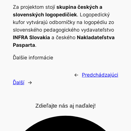
Za projektom stojí
skupina českých a
slovenských logopedičiek
. Logopedický
kufor vytvárajú odborníčky na logopédiu zo
slovenského pedagogického vydavateľstvo
INFRA Slovakia
a českého
Nakladateľstva
Pasparta
.
Ďalšie informácie
←
Predchádzajúci
Ďalší
→
Zdieľajte nás aj naďalej!