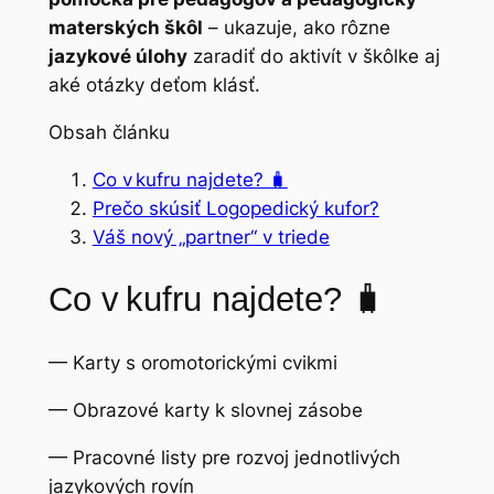
materských škôl
– ukazuje, ako rôzne
jazykové úlohy
zaradiť do aktivít v škôlke aj
aké otázky deťom klásť.
Obsah článku
Co v kufru najdete? 🧳
Prečo skúsiť Logopedický kufor?
Váš nový „partner“ v triede
Co v kufru najdete? 🧳
— Karty s oromotorickými cvikmi
— Obrazové karty k slovnej zásobe
— Pracovné listy pre rozvoj jednotlivých
jazykových rovín