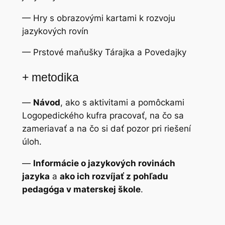
— Hry s obrazovými kartami k rozvoju
jazykových rovín
— Prstové maňušky Tárajka a Povedajky
+ metodika
—
Návod
, ako s aktivitami a pomôckami
Logopedického kufra pracovať, na čo sa
zameriavať a na čo si dať pozor pri riešení
úloh.
—
Informácie o jazykových rovinách
jazyka
a
ako ich rozvíjať z pohľadu
pedagóga v materskej škole
.