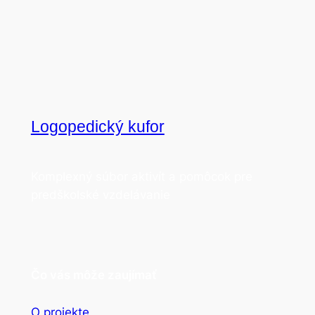
Logopedický kufor
Komplexný súbor aktivít a pomôcok pre
predškolské vzdelávanie
Čo vás môže zaujímať
O projekte