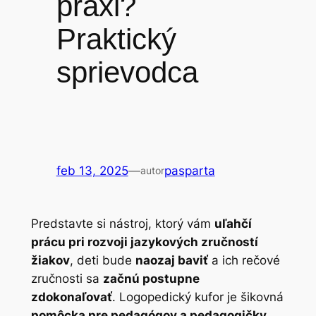
praxi?
Praktický
sprievodca
feb 13, 2025
—
pasparta
autor
Predstavte si nástroj, ktorý vám
uľahčí
prácu pri rozvoji jazykových zručností
žiakov
, deti bude
naozaj baviť
a ich rečové
zručnosti sa
začnú postupne
zdokonaľovať
. Logopedický kufor je šikovná
pomôcka pre pedagógov a pedagogičky