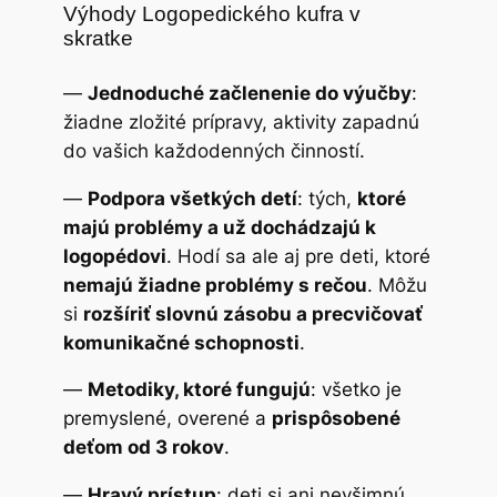
Výhody Logopedického kufra v
skratke
—
Jednoduché začlenenie do výučby
:
žiadne zložité prípravy, aktivity zapadnú
do vašich každodenných činností.
—
Podpora všetkých detí
: tých,
ktoré
majú problémy a už dochádzajú k
logopédovi
. Hodí sa ale aj pre deti, ktoré
nemajú žiadne problémy s rečou
. Môžu
si
rozšíriť slovnú zásobu a precvičovať
komunikačné schopnosti
.
—
Metodiky, ktoré fungujú
: všetko je
premyslené, overené a
prispôsobené
deťom od 3 rokov
.
—
Hravý prístup
: deti si ani nevšimnú,