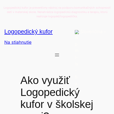
Prejsť
Logopedický kufor je preventívny nástroj na podporu komunikačných schopností
na
detí v materskej skole. Nenahrádza logopedickú diagnostiku a terapiu, ktorú
realizuje logopéd/logopedička.
obsah
Logopedický kufor
Slovenčina
Na stiahnutie
Ako využiť
Logopedický
kufor v školskej