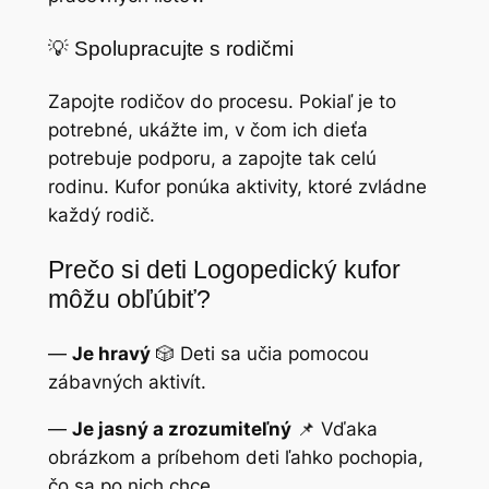
💡 Spolupracujte s rodičmi
Zapojte rodičov do procesu. Pokiaľ je to
potrebné, ukážte im, v čom ich dieťa
potrebuje podporu, a zapojte tak celú
rodinu. Kufor ponúka aktivity, ktoré zvládne
každý rodič.
Prečo si deti Logopedický kufor
môžu obľúbiť?
—
Je hravý
🎲 Deti sa učia pomocou
zábavných aktivít.
—
Je jasný a zrozumiteľný
📌 Vďaka
obrázkom a príbehom deti ľahko pochopia,
čo sa po nich chce.