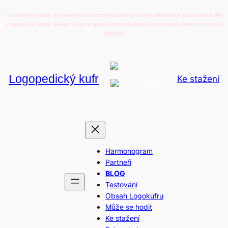
Přeskočit
Logopedický kufr je preventivní nástroj na podporu komunikačních schopností dětí
na
v mateřské škole. Nenahrazuje logopedickou diagnostiku a terapii, kterou realizuje
logoped.
obsah
Čeština
Logopedický kufr
Ke stažení
Slovenčina
Harmonogram
Partneři
BLOG
Testování
Obsah Logokufru
Může se hodit
Ke stažení