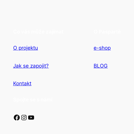
Co vás může zajímat
O Paspartě
O projektu
e-shop
Jak se zapojit?
BLOG
Kontakt
Spojte se s námi
Facebook
Instagram
YouTube